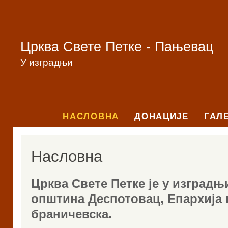
Црква Свете Петке - Пањевац
У изградњи
НАСЛОВНА
ДОНАЦИЈЕ
ГАЛ
Насловна
Црква Свете Петке је у изградњ
општина Деспотовац, Eпархија 
браничевска.